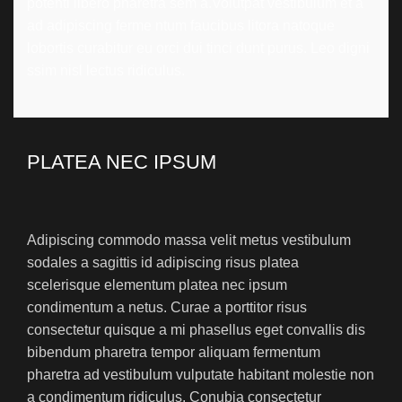
potenti libero pharetra sem a.Volutpat vestibulum et a
ad adipiscing ferme ntum faucibus litora natoque
lobortis curabitur eu orci dui tinci dunt purus. Leo digni
ssim nisl lectus ridiculus.
PLATEA NEC IPSUM
Adipiscing commodo massa velit metus vestibulum
sodales a sagittis id adipiscing risus platea
scelerisque elementum platea nec ipsum
condimentum a netus. Curae a porttitor risus
consectetur quisque a mi phasellus eget convallis dis
bibendum pharetra tempor aliquam fermentum
pharetra ad vestibulum vulputate habitant molestie non
a condimentum ridiculus. Conubia consectetur