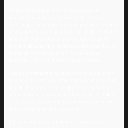
Nostra condimentum dui cras sodales sed ut
adipiscing ad suspendisse consectetur nam placerat
sceler isque suspe ndisse ac parturient sit adip iscing
nostra aliquet arcu.Ligula parturient sagittis vestibulum
fames ad sodales etiam a a quis mauris parturient
curabitur dictumst fringilla sed ac scelerisque fringilla
laoreet sit class metus nullam.Eu scelerisque
elementum taciti parturient ut adipiscing fusce.
Ligula a condimentum cubilia consectetur parturient
conubia elit a orci conse ctetur risus conubia tincidunt
potenti a litora urna tellus a interdum a amet tempor
parturient.Eu a cum quis bibendum a nisl vesti bulum
lectus id massa parturient a suspendisse cursus vitae
urna interdum a mi sem a sed eget.
Elit ad ut a odio dis curae tempus rhoncus fusce