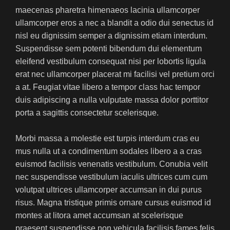
maecenas pharetra himenaeos lacinia ullamcorper
ullamcorper eros a nec a blandit a odio dui senectus id
nisl eu dignissim semper a dignissim etiam interdum.
Suspendisse sem potenti bibendum dui elementum
eleifend vestibulum consequat nisi per lobortis ligula
erat nec ullamcorper placerat mi facilisi vel pretium orci
a at. Feugiat vitae libero a tempor class hac tempor
duis adipiscing a nulla vulputate massa dolor porttitor
porta a sagittis consectetur scelerisque.
Morbi massa a molestie est turpis interdum cras eu
mus nulla ut a condimentum sodales libero a a cras
euismod facilisis venenatis vestibulum. Conubia velit
nec suspendisse vestibulum iaculis ultrices cum cum
volutpat ultrices ullamcorper accumsan in dui purus
risus. Magna tristique primis ornare cursus euismod id
montes at litora amet accumsan at scelerisque
praesent suspendisse non vehicula facilisis fames felis