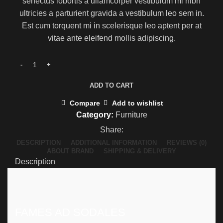
senectus lobortis a ullamcorper vestibulum mi nibh
ultricies a parturient gravida a vestibulum leo sem in.
Est cum torquent mi in scelerisque leo aptent per at
vitae ante eleifend mollis adipiscing.
ADD TO CART
Compare
Add to wishlist
Category:
Furniture
Share:
DESCRIPTION
ADDITIONAL INFORMATION
REVIEWS (0)
ABOUT BRAND
SHIPPING & DELIVERY
Description
FAMES AD SODALES